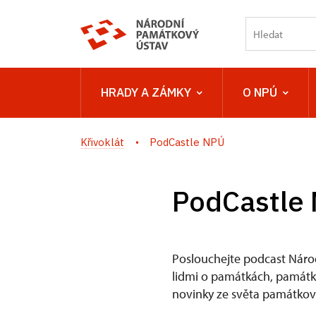
HRADY A ZÁMKY
O NPÚ
Křivoklát
PodCastle NPÚ
PodCastle
Poslouchejte podcast Náro
lidmi o památkách, památkov
novinky ze světa památkové