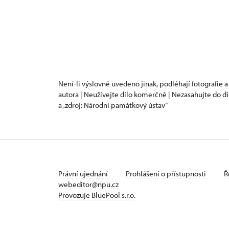
Není-li výslovně uvedeno jinak, podléhají fotografie a
autora | Neužívejte dílo komerčně | Nezasahujte do dí
a „zdroj: Národní památkový ústav“
Právní ujednání
Prohlášení o přístupnosti
Ř
webeditor@npu.cz
Provozuje BluePool s.r.o.