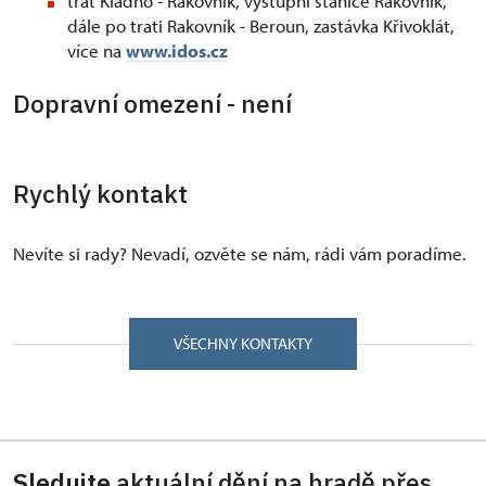
trať Kladno - Rakovník, výstupní stanice Rakovník,
dále po trati Rakovník - Beroun, zastávka Křivoklát,
více na
www.idos.cz
Dopravní omezení - není
Rychlý kontakt
Nevíte si rady? Nevadí, ozvěte se nám, rádi vám poradíme.
VŠECHNY KONTAKTY
Sledujte
aktuální dění na hradě přes