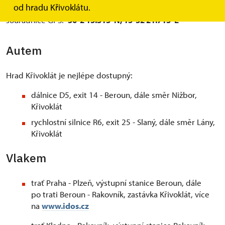
západně od Prahy.
od hradu Křivoklátu.
souřadnice GPS:
50°2'15.313"N, 13°52'21.713"E
Autem
Hrad Křivoklát je nejlépe dostupný:
dálnice D5, exit 14 - Beroun, dále směr Nižbor,
Křivoklát
rychlostní silnice R6, exit 25 - Slaný, dále směr Lány,
Křivoklát
Vlakem
trať Praha - Plzeň, výstupní stanice Beroun, dále
po trati Beroun - Rakovník, zastávka Křivoklát, více
na
www.idos.cz