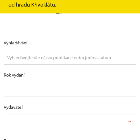
od hradu Křivoklátu.
KNIHY
Vyhledávání
Rok vydání
Vydavatel