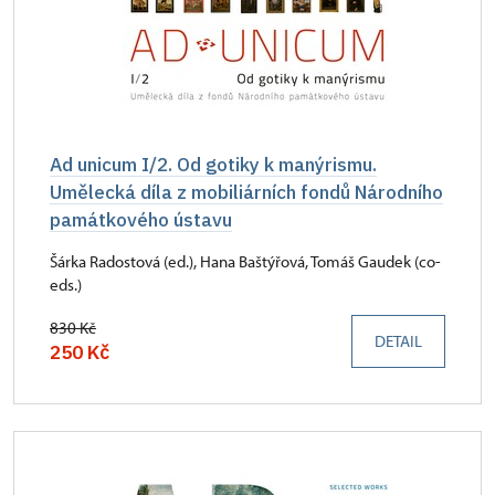
Ad unicum I/2. Od gotiky k manýrismu.
Umělecká díla z mobiliárních fondů Národního
památkového ústavu
Šárka Radostová (ed.), Hana Baštýřová, Tomáš Gaudek (co-
eds.)
830 Kč
DETAIL
250 Kč