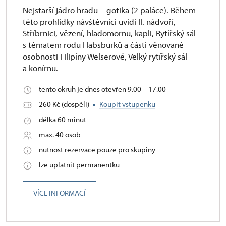
Nejstarší jádro hradu – gotika (2 paláce). Během
této prohlídky návštěvníci uvidí II. nádvoří,
Stříbrnici, vězení, hladomornu, kapli, Rytířský sál
s tématem rodu Habsburků a části věnované
osobnosti Filipíny Welserové, Velký rytířský sál
a konírnu.
tento okruh je dnes otevřen 9.00 – 17.00
260 Kč (dospělí)
Koupit vstupenku
délka 60 minut
max. 40 osob
nutnost rezervace pouze pro skupiny
lze uplatnit permanentku
VÍCE INFORMACÍ