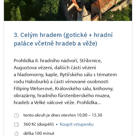
3. Celým hradem (gotické + hradní
paláce včetně hradeb a věže)
Prohlídka II. hradního nádvoří, Stříbrnice,
Augustova vězení, dalších částí vězení
a hladomorny, kaple, Rytířského sálu s tématem
rodu Habsburků a části věnované osobnosti
Filipíny Welserové, Královského sálu, knihovny,
obrazárny, hradního fürstenberského muzea,
hradeb a Velké válcové věže. Prohlídka...
tento okruh je dnes otevřen 10.00 – 15.30
360 Kč (dospělí)
Koupit vstupenku
délka 100 minut