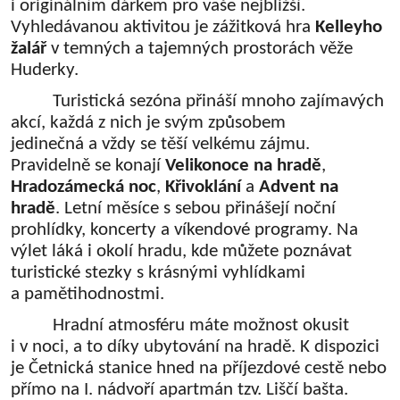
i originálním dárkem pro vaše nejbližší.
Vyhledávanou aktivitou je zážitková hra
Kelleyho
žalář
v temných a tajemných prostorách věže
Huderky.
Turistická sezóna přináší mnoho zajímavých
akcí, každá z nich je svým způsobem
jedinečná a vždy se těší velkému zájmu.
Pravidelně se konají
Velikonoce na hradě
,
Hradozámecká noc
,
Křivoklání
a
Advent na
hradě
. Letní měsíce s sebou přinášejí noční
prohlídky, koncerty a víkendové programy. Na
výlet láká i okolí hradu, kde můžete poznávat
turistické stezky s krásnými vyhlídkami
a pamětihodnostmi.
Hradní atmosféru máte možnost okusit
i v noci, a to díky ubytování na hradě. K dispozici
je Četnická stanice hned na příjezdové cestě nebo
přímo na I. nádvoří apartmán tzv. Liščí bašta.