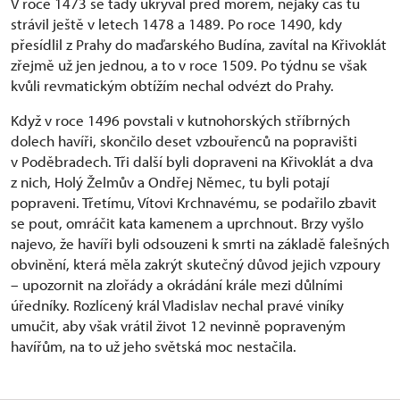
V roce 1473 se tady ukrýval před morem, nějaký čas tu
strávil ještě v letech 1478 a 1489. Po roce 1490, kdy
přesídlil z Prahy do maďarského Budína, zavítal na Křivoklát
zřejmě už jen jednou, a to v roce 1509. Po týdnu se však
kvůli revmatickým obtížím nechal odvézt do Prahy.
Když v roce 1496 povstali v kutnohorských stříbrných
dolech havíři, skončilo deset vzbouřenců na popravišti
v Poděbradech. Tři další byli dopraveni na Křivoklát a dva
z nich, Holý Želmův a Ondřej Němec, tu byli potají
popraveni. Třetímu, Vítovi Krchnavému, se podařilo zbavit
se pout, omráčit kata kamenem a uprchnout. Brzy vyšlo
najevo, že havíři byli odsouzeni k smrti na základě falešných
obvinění, která měla zakrýt skutečný důvod jejich vzpoury
– upozornit na zlořády a okrádání krále mezi důlními
úředníky. Rozlícený král Vladislav nechal pravé viníky
umučit, aby však vrátil život 12 nevinně popraveným
havířům, na to už jeho světská moc nestačila.