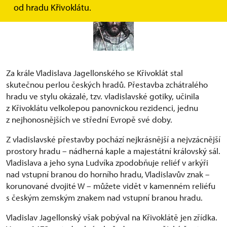
od hradu Křivoklátu.
Za krále Vladislava Jagellonského se Křivoklát stal
skutečnou perlou českých hradů. Přestavba zchátralého
hradu ve stylu okázalé, tzv. vladislavské gotiky, učinila
z Křivoklátu velkolepou panovnickou rezidenci, jednu
z nejhonosnějších ve střední Evropě své doby.
Z vladislavské přestavby pochází nejkrásnější a nejvzácnější
prostory hradu – nádherná kaple a majestátní královský sál.
Vladislava a jeho syna Ludvíka zpodobňuje reliéf v arkýři
nad vstupní branou do horního hradu, Vladislavův znak –
korunované dvojité W – můžete vidět v kamenném reliéfu
s českým zemským znakem nad vstupní branou hradu.
Vladislav Jagellonský však pobýval na Křivoklátě jen zřídka.