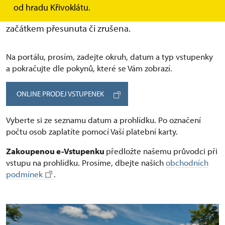
skupiny provádějte telefonicky či e-mailem.
od hradu Křivoklátu.
Neobsazená prohlídka může být před plánovaným
začátkem přesunuta či zrušena.
Na portálu, prosím, zadejte okruh, datum a typ vstupenky
a pokračujte dle pokynů, které se Vám zobrazí.
ONLINE PRODEJ VSTUPENEK
Vyberte si ze seznamu datum a prohlídku. Po označení
počtu osob zaplatíte pomocí Vaší platební karty.
Zakoupenou e-Vstupenku
předložte našemu průvodci při
vstupu na prohlídku. Prosíme, dbejte našich
obchodních
podmínek
.