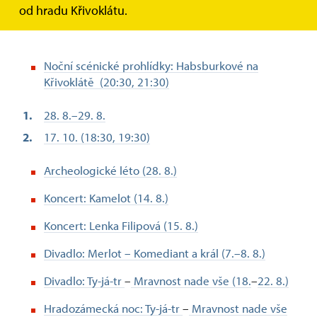
od hradu Křivoklátu.
Noční scénické prohlídky: Habsburkové na
Křivoklátě (20:30, 21:30)
28. 8.–29. 8.
17. 10. (18:30, 19:30)
Archeologické léto (28. 8.)
Koncert: Kamelot (14. 8.)
Koncert: Lenka Filipová (15. 8.)
Divadlo: Merlot – Komediant a král (7.–8. 8.)
Divadlo: Ty-já-tr
–
Mravnost nade vše (18.
–
22. 8.)
Hradozámecká noc:
Ty-já-tr
–
Mravnost nade vše