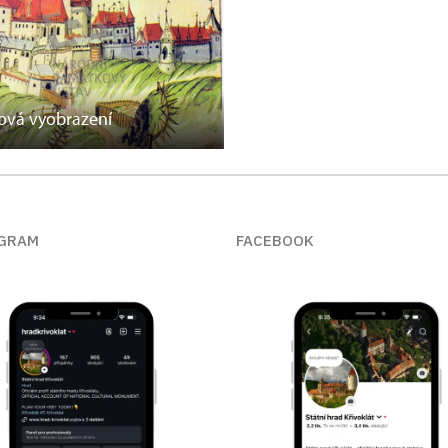
vá vyobrazení
GRAM
FACEBOOK