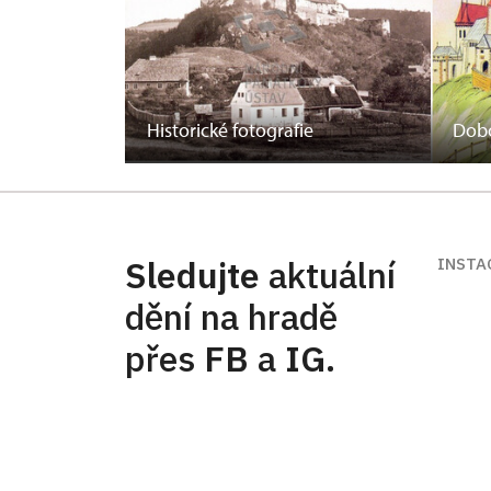
Historické fotografie
Dobo
Sledujte
aktuální
INSTA
dění na hradě
přes
FB
a
IG
.