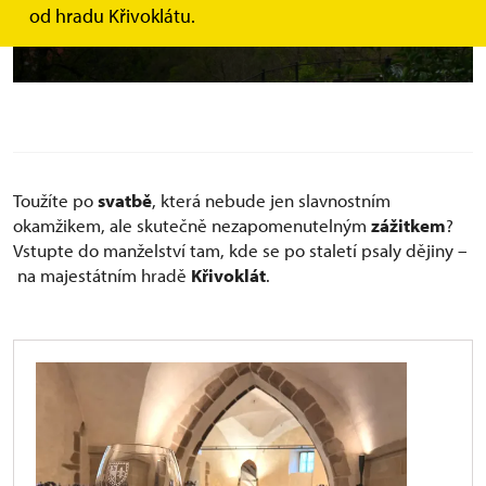
od hradu Křivoklátu.
a jedinečnost.
Toužíte po
svatbě
, která nebude jen slavnostním
okamžikem, ale skutečně nezapomenutelným
zážitkem
?
Vstupte do manželství tam, kde se po staletí psaly dějiny –
na majestátním hradě
Křivoklát
.