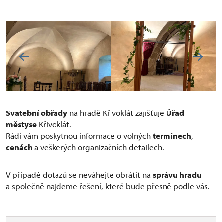
Svatební obřady
na hradě Křivoklát zajišťuje
Úřad
městyse
Křivoklát.
Rádi vám poskytnou informace o volných
termínech
,
cenách
a veškerých organizačních detailech.
V případě dotazů se neváhejte obrátit na
správu hradu
a společně najdeme řešení, které bude přesně podle vás.