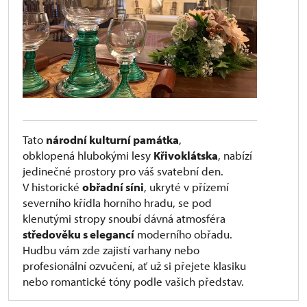
Tato
národní kulturní památka
,
obklopená hlubokými lesy
Křivoklátska
, nabízí
jedinečné prostory pro váš svatební den.
V historické
obřadní síni
, ukryté v přízemí
severního křídla horního hradu, se pod
klenutými stropy snoubí dávná atmosféra
středověku s elegancí
moderního obřadu.
Hudbu vám zde zajistí varhany nebo
profesionální ozvučení, ať už si přejete klasiku
nebo romantické tóny podle vašich představ.