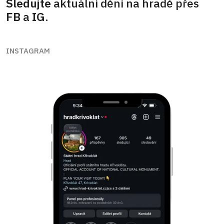
Sledujte
aktuální dění na hradě přes
FB
a
IG
.
INSTAGRAM