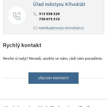
Úřad městysu Křivoklát
313 558 329
739 073 310
matrika@mestys-krivoklat.cz
Rychlý kontakt
Nevíte si rady? Nevadí, ozvěte se nám, rádi vám poradíme.
VŠECHNY KONTAKTY