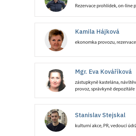
Rezervace prohlídek, on-line 
Hrad Křivoklát
Kamila Hájková
47/, Křivoklát 47
ekonomka provozu, rezervace
Hrad Křivoklát
Mgr. Eva Kováříková
47/, Křivoklát 47
zástupkyně kastelána, návště
provoz, správkyně depozitáře
Hrad Křivoklát
47/, Křivoklát 47
Stanislav Stejskal
kulturní akce, PR, vedoucí údr