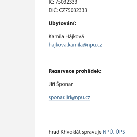
IČ: 75032333
DIČ: CZ75032333
Ubytování:
Kamila Hájková
hajkova.kamila@npu.cz
Rezervace prohlídek:
Jiří Šponar
sponar.jiri@npu.cz
hrad Křivoklát spravuje
NPÚ, ÚPS