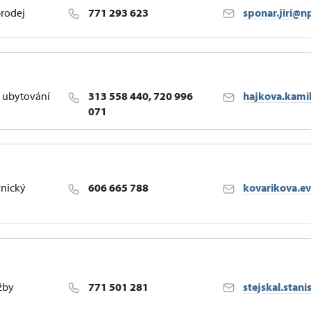
prodej
771 293 623
sponar.jiri@n
 ubytování
313 558 440, 720 996
hajkova.kami
071
vnický
606 665 788
kovarikova.e
žby
771 501 281
stejskal.stan