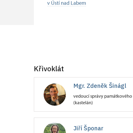
v Ústí nad Labem
Křivoklát
Mgr. Zdeněk Šinágl
vedoucí správy památkového 
(kastelán)
Hrad Křivoklát
47/, Křivoklát 47
Jiří Šponar