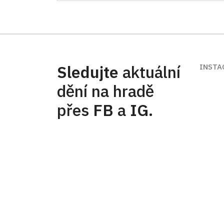
Hrad Křivoklát
47/, Křivoklát 47
Sledujte
aktuální
INSTA
dění na hradě
přes
FB
a
IG
.