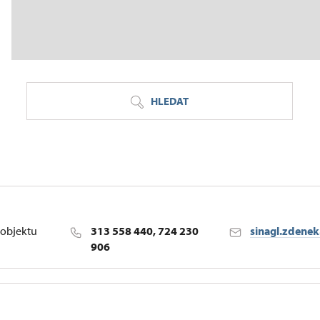
HLEDAT
objektu
313 558 440, 724 230
sinagl.zdene
906