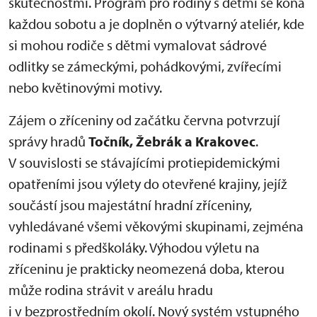
skutečnostmi. Program pro rodiny s dětmi se koná
každou sobotu a je doplněn o výtvarný ateliér, kde
si mohou rodiče s dětmi vymalovat sádrové
odlitky se zámeckými, pohádkovými, zvířecími
nebo květinovými motivy.
Zájem o zříceniny od začátku června potvrzují
správy hradů
Točník, Žebrák a Krakovec
.
V souvislosti se stávajícími protiepidemickými
opatřeními jsou výlety do otevřené krajiny, jejíž
součástí jsou majestátní hradní zříceniny,
vyhledávané všemi věkovými skupinami, zejména
rodinami s předškoláky. Výhodou výletu na
zříceninu je prakticky neomezená doba, kterou
může rodina strávit v areálu hradu
i v bezprostředním okolí. Nový systém vstupného