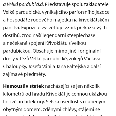
a Velká pardubická
. Představuje spoluzakladatele
Velké pardubické, vynikajícího parforsního jezdce
a hospodáře rodového majetku na křivoklátském
panství. Expozice vysvětluje vznik překážkových
dostihů, zrod naší legendární steeplechase
a nečekané spojení Křivoklátu s Velkou
pardubickou. Obsahuje mimo jiné i originální
dresy vítězů Velké pardubické, žokejů Václava
Chaloupky, Josefa Váni a Jana Faltejska a další
zajímavé předměty.
Hamousův statek
nacházející se jen několik
kilometrů od hradu Křivoklát je cennou ukázkou
lidové architektury. Selská usedlost s roubeným
obytným domem, zděnými chlévy, stájemi se