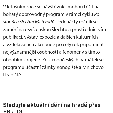
V letošním roce se návštěvníci mohou těšit na
bohatý doprovodný program v rámci cyklu
Po
stopách šlechtických rodů
. Jedenáctý ročník se
zaměří na osvícenskou šlechtu a prostřednictvím
publikací, výstav, expozic a dalších kulturních
a vzdělávacích akcí bude po celý rok připomínat
nejvýznamnější osobnosti a fenomény s tímto
obdobím spojené. Ze středočeských památek se
programu účastní zámky Konopiště a Mnichovo
Hradiště.
Sledujte
aktuální dění na hradě přes
FB
a
IG
.