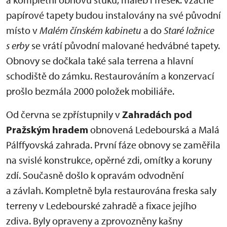
papírové tapety budou instalovány na své původní
místo v
Malém čínském kabinetu
a do
Staré ložnice
s erby
se vrátí původní malované hedvábné tapety.
Obnovy se dočkala také sala terrena a hlavní
schodiště do zámku. Restaurováním a konzervací
prošlo bezmála 2000 položek mobiliáře.
Od června se zpřístupnily v
Zahradách pod
Pražským hradem
obnovená Ledebourská a Malá
Pálffyovská zahrada. První fáze obnovy se zaměřila
na svislé konstrukce, opěrné zdi, omítky a koruny
zdí. Současně došlo k opravám odvodnění
a závlah. Kompletně byla restaurována freska saly
terreny v Ledebourské zahradě a fixace jejího
zdiva. Byly opraveny a zprovozněny kašny