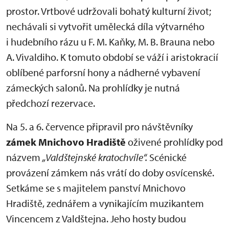
prostor. Vrtbové udržovali bohatý kulturní život;
nechávali si vytvořit umělecká díla výtvarného
i hudebního rázu u F. M. Kaňky, M. B. Brauna nebo
A. Vivaldiho. K tomuto období se váží i aristokracií
oblíbené parforsní hony a nádherné vybavení
zámeckých salonů. Na prohlídky je nutná
předchozí rezervace.
Na 5. a 6. července připravil pro návštěvníky
zámek
Mnichovo Hradiště
oživené prohlídky pod
názvem
„Valdštejnské kratochvíle“
.
Scénické
provázení zámkem nás vrátí do doby osvícenské.
Setkáme se s majitelem panství Mnichovo
Hradiště, zednářem a vynikajícím muzikantem
Vincencem z Valdštejna. Jeho hosty budou