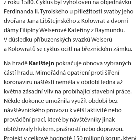
z roku 1580. Cyklus byl vyhotoven na objednávku
Ferdinanda II. Tyrolského u příležitosti svatby jeho
dvořana Jana Libštejnského z Kolowrat a dvorní
dámy Filipíny Welserové Kateřiny z Baymundu.
V důsledku příbuzenských svazků Welserů
a Kolowratů se cyklus ocitl na březnickém zámku.
Na hradě
Karlštejn
pokračuje obnova vybraných
částí hradu. Mimořádná opatření proti šíření
koronaviru naštěstí neměla v období ledna až
května zásadní vliv na probíhající stavební práce.
Někde dokonce umožnila využít období bez
návštěvnického provozu k větší aktivitě nebo
provádění prací, které by návštěvníky jinak
obtěžovaly hlukem, prašností nebo dopravou.
Projekt v celkové hodnotě 150 milionů korun, který