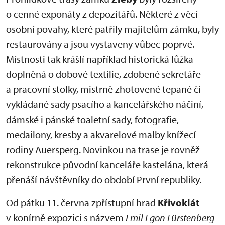
o cenné exponáty z depozitářů. Některé z věcí
osobní povahy, které patřily majitelům zámku, byly
restaurovány a jsou vystaveny vůbec poprvé.
Místnosti tak krášlí například historická lůžka
doplněná o dobové textilie, zdobené sekretáře
a pracovní stolky, mistrně zhotovené tepané či
vykládané sady psacího a kancelářského náčiní,
dámské i pánské toaletní sady, fotografie,
medailony, kresby a akvarelové malby knížecí
rodiny Auersperg. Novinkou na trase je rovněž
rekonstrukce původní kanceláře kastelána, která
přenáší návštěvníky do období První republiky.
Od pátku 11. června zpřístupní hrad
Křivoklát
v konírně expozici s názvem
Emil Egon Fürstenberg