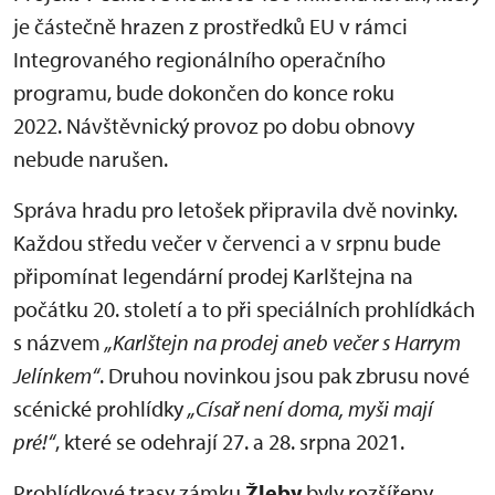
je částečně hrazen z prostředků EU v rámci
Integrovaného regionálního operačního
programu, bude dokončen do konce roku
2022. Návštěvnický provoz po dobu obnovy
nebude narušen.
Správa hradu pro letošek připravila dvě novinky.
Každou středu večer v červenci a v srpnu bude
připomínat legendární prodej Karlštejna na
počátku 20. století a to při speciálních prohlídkách
s názvem
„Karlštejn na prodej aneb večer s Harrym
Jelínkem“
. Druhou novinkou jsou pak zbrusu nové
scénické prohlídky
„Císař není doma, myši mají
pré!“
, které se odehrají 27. a 28. srpna 2021.
Prohlídkové trasy zámku
Žleby
byly rozšířeny