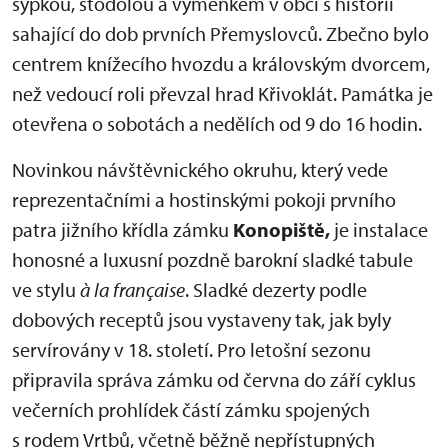
sýpkou, stodolou a výměnkem v obci s historií
sahající do dob prvních Přemyslovců. Zbečno bylo
centrem knížecího hvozdu a královským dvorcem,
než vedoucí roli převzal hrad Křivoklát. Památka je
otevřena o sobotách a nedělích od 9 do 16 hodin.
Novinkou návštěvnického okruhu, který vede
reprezentačními a hostinskými pokoji prvního
patra jižního křídla zámku
Konopiště,
je instalace
honosné a luxusní pozdně barokní sladké tabule
ve stylu
à la française
. Sladké dezerty podle
dobových receptů jsou vystaveny tak, jak byly
servírovány v 18. století. Pro letošní sezonu
připravila správa zámku od června do září cyklus
večerních prohlídek částí zámku spojených
s rodem Vrtbů, včetně běžně nepřístupných