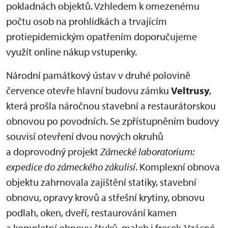
pokladnách objektů. Vzhledem k omezenému
počtu osob na prohlídkách a trvajícím
protiepidemickým opatřením doporučujeme
využít online nákup vstupenky.
Národní památkový ústav v druhé polovině
července otevře hlavní budovu zámku
Veltrusy
,
která prošla náročnou stavební a restaurátorskou
obnovou po povodních. Se zpřístupněním budovy
souvisí otevření dvou nových okruhů
a doprovodný projekt
Zámecké laboratorium:
expedice do zámeckého zákulisí
. Komplexní obnova
objektu zahrnovala zajištění statiky, stavební
obnovu, opravy krovů a střešní krytiny, obnovu
podlah, oken, dveří, restaurování kamen
a kompletní obnovu štuků, maleb i fresek. Vzácné