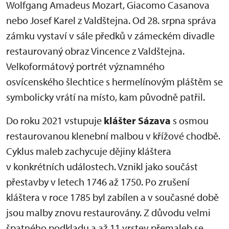
Wolfgang Amadeus Mozart, Giacomo Casanova
nebo Josef Karel z Valdštejna. Od 28. srpna správa
zámku vystaví v sále předků v zámeckém divadle
restaurovaný obraz Vincence z Valdštejna.
Velkoformátový portrét významného
osvícenského šlechtice s hermelínovým pláštěm se
symbolicky vrátí na místo, kam původně patřil.
Do roku 2021 vstupuje
klášter
Sázava
s osmou
restaurovanou klenební malbou v křížové chodbě.
Cyklus maleb zachycuje dějiny kláštera
v konkrétních událostech. Vznikl jako součást
přestavby v letech 1746 až 1750. Po zrušení
kláštera v roce 1785 byl zabílen a v současné době
jsou malby znovu restaurovány. Z důvodu velmi
špatného podkladu a až 11 vrstev přemaleb se