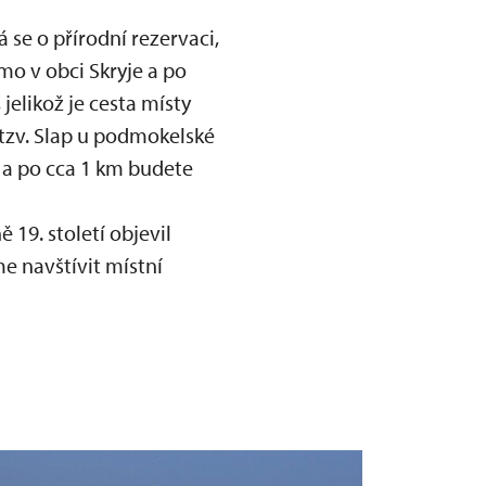
 se o přírodní rezervaci,
mo v obci Skryje a po
elikož je cesta místy
 tzv. Slap u podmokelské
e a po cca 1 km budete
ě 19. století objevil
e navštívit místní