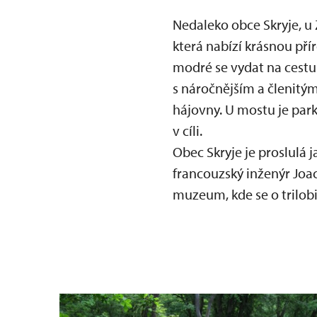
Nedaleko obce Skryje, u 
která nabízí krásnou pří
modré se vydat na cestu.
s náročnějším a členitým
hájovny. U mostu je park
v cíli.
Obec Skryje je proslulá j
francouzský inženýr Joa
muzeum, kde se o trilobit