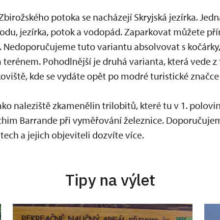
Zbirožského potoka se nacházejí Skryjská jezírka. Jedná
rodu, jezírka, potok a vodopád. Zaparkovat můžete pří
 Nedoporučujeme tuto variantu absolvovat s kočárky, j
 terénem. Pohodlnější je druhá varianta, která vede z
oviště, kde se vydáte opět po modré turistické značc
ako naleziště zkamenělin trilobitů, které tu v 1. polovin
chim Barrande při vyměřování železnice. Doporučujem
ech a jejich objeviteli dozvíte více.
Tipy na výlet