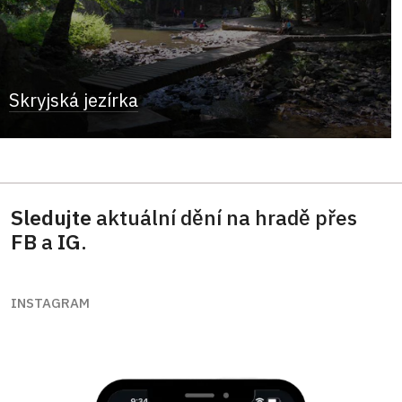
Skryjská jezírka
Sledujte
aktuální dění na hradě přes
FB
a
IG
.
INSTAGRAM