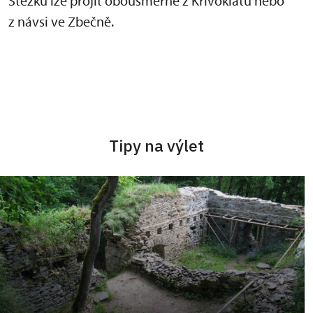
Stezku lze projít obousměrně z Křivoklátu nebo
z návsi ve Zbečně.
Tipy na výlet