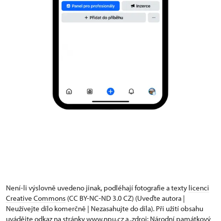
Není-li výslovně uvedeno jinak, podléhají fotografie a texty
licenci
Creative Commons
(CC BY-NC-ND 3.0 CZ) (Uveďte autora |
Neužívejte dílo komerčně | Nezasahujte do díla). Při užití obsahu
uvádějte odkaz na stránky www.npu.cz a „zdroj: Národní památkový