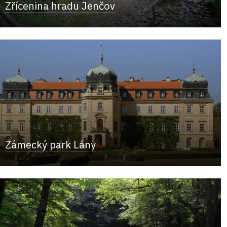
Zřícenina hradu Jenčov
Zámecký park Lány