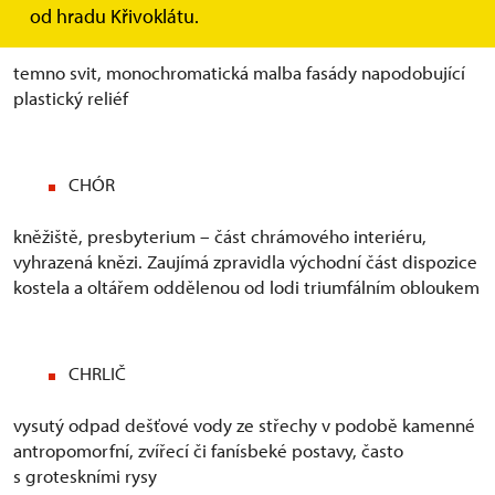
od hradu Křivoklátu.
CHIAROSCURO
temno svit, monochromatická malba fasády napodobující
plastický reliéf
CHÓR
kněžiště, presbyterium – část chrámového interiéru,
vyhrazená knězi. Zaujímá zpravidla východní část dispozice
kostela a oltářem oddělenou od lodi triumfálním obloukem
CHRLIČ
vysutý odpad dešťové vody ze střechy v podobě kamenné
antropomorfní, zvířecí či fanísbeké postavy, často
s groteskními rysy