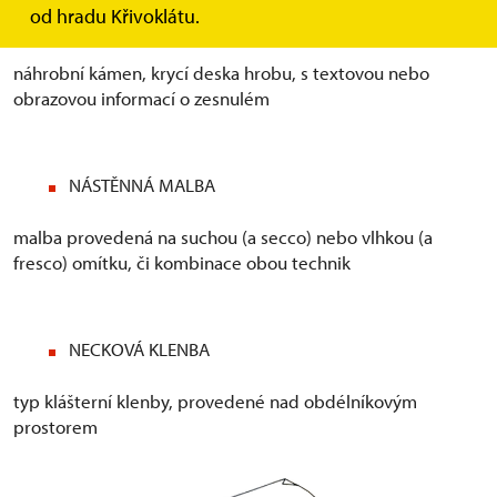
od hradu Křivoklátu.
NÁHROBNÍK
náhrobní kámen, krycí deska hrobu, s textovou nebo
obrazovou informací o zesnulém
NÁSTĚNNÁ MALBA
malba provedená na suchou (a secco) nebo vlhkou (a
fresco) omítku, či kombinace obou technik
NECKOVÁ KLENBA
typ klášterní klenby, provedené nad obdélníkovým
prostorem