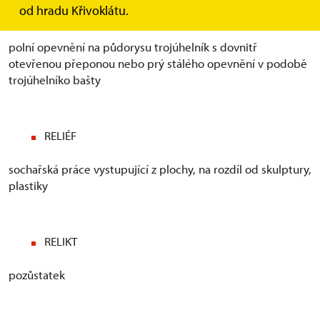
od hradu Křivoklátu.
REDAN
polní opevnění na půdorysu trojúhelník s dovnitř
otevřenou přeponou nebo prý stálého opevnění v podobě
trojúhelníko bašty
RELIÉF
sochařská práce vystupující z plochy, na rozdíl od skulptury,
plastiky
RELIKT
pozůstatek