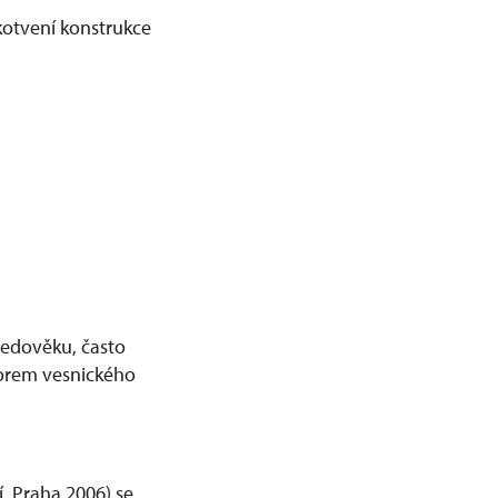
ukotvení konstrukce
ředověku, často
forem vesnického
í, Praha 2006) se