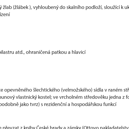
 žlab (žlábek ), vyhloubený do skalního podloží, sloužící k 
ízení
pilastru atd., ohraničená patkou a hlavicí
ehce opevněného šlechtického (velmožského) sídla v raném st
ibunový vlastnický kostel; ve vrcholném středověku jedna z 
(podobně jako tvrz) s rezidenční a hospodářskou funkcí
e převzat z knihy České hrady a zámky (Ottovo nakladatelstv