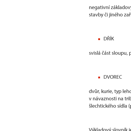
negativní základový
stavby či jiného zař
DŘÍK
svislá část sloupu, 
DVOREC
dvůr, kurie, typ l
v návaznosti na tr
šlechtického sídla 
Výkladový slovník j