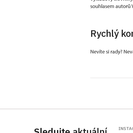
souhlasem autorů V
Rychlý ko
Nevíte si rady? Ne
Sledujte
aktuální
INSTA