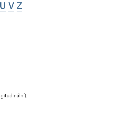
U
V
Z
gitudinální).