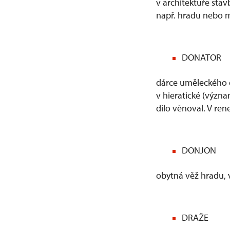
v architektuře sta
např. hradu nebo mě
DONATOR
dárce uměleckého d
v hieratické (význ
dilo věnoval. V ren
DONJON
obytná věž hradu,
DRAŽE