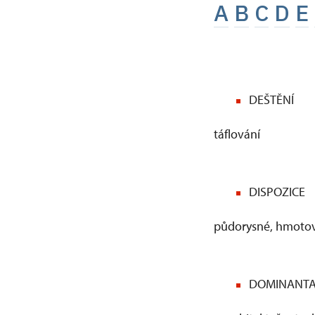
A
B
C
D
E
DEŠTĚNÍ
táflování
DISPOZICE
půdorysné, hmotové
DOMINANT