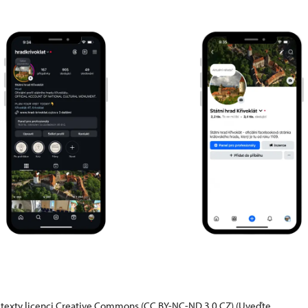
 texty
licenci Creative Commons
(CC BY-NC-ND 3.0 CZ) (Uveďte