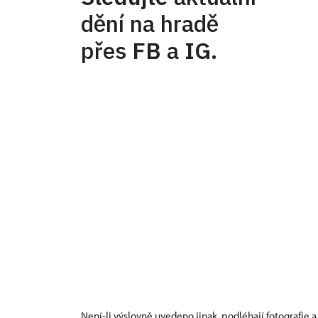
dění na hradě
přes
FB
a
IG
.
Není-li výslovně uvedeno jinak, podléhají fotografie a