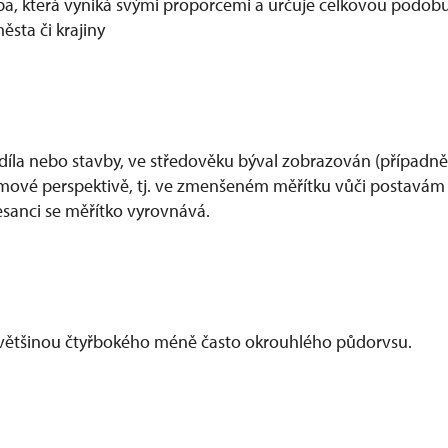
vba, která vyniká svými proporcemi a určuje celkovou podo
sta či krajiny
íla nebo stavby, ve středověku býval zobrazován (případně
amové perspektivě, tj. ve zmenšeném měřítku vůči postavám
esanci se měřítko vyrovnává.
 většinou čtyřbokého méně často okrouhlého půdorvsu.