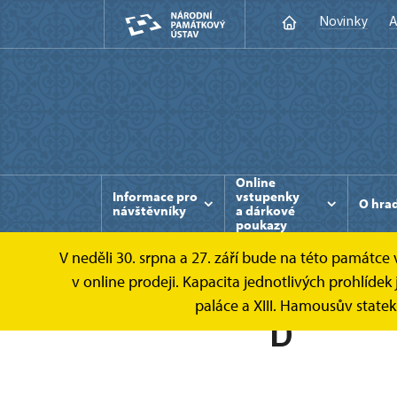
Novinky
A
Online
Informace pro
vstupenky
O hra
návštěvníky
a dárkové
poukazy
V neděli 30. srpna a 27. září bude na této památc
v online prodeji. Kapacita jednotlivých prohlíd
paláce a XIII. Hamousův state
D