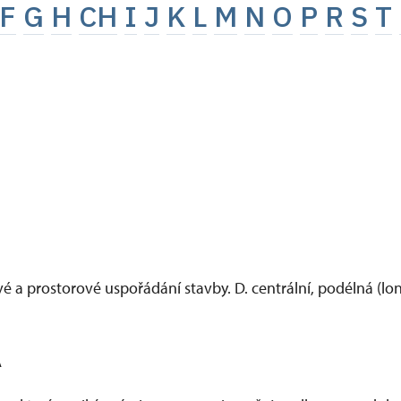
F
G
H
CH
I
J
K
L
M
N
O
P
R
S
T
 a prostorové uspořádání stavby. D. centrální, podélná (lon
A