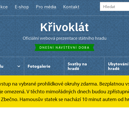
kce
E-shop
Pro média
Kontakt
Křivoklát
oficiální webová prezentace státního hradu
DNEŠNÍ NÁVŠTĚVNÍ DOBA
Svatby na
Ubytování
du
Fotogalerie
hradě
hradě
e vstup na vybrané prohlídkové okruhy zdarma. Bezplatnou v
ek je omezená. V těchto mimořádných dnech budou zpřístupně
k Zbečno. Hamousův statek se nachází 10 minut autem od hr