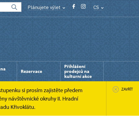
Plánujete výlet
CS
Přihlášení
 na
Rezervace
prodejců na
kulturní akce
stupenku si prosím zajistěte předem
ZAVŘÍT
ny návštěvnické okruhy II. Hradní
adu Křivoklátu.