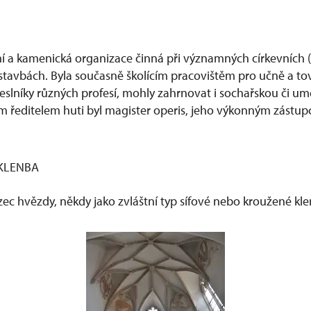
í a kamenická organizace činná při významných církevních (
 stavbách. Byla současně školícím pracovištěm pro učně a tov
emeslníky různých profesí, mohly zahrnovat i sochařskou či 
 ředitelem huti byl magister operis, jeho výkonným zástup
KLENBA
zec hvězdy, někdy jako zvláštní typ sífové nebo kroužené kl