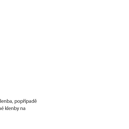
(klenba, popřípadě
né klenby na