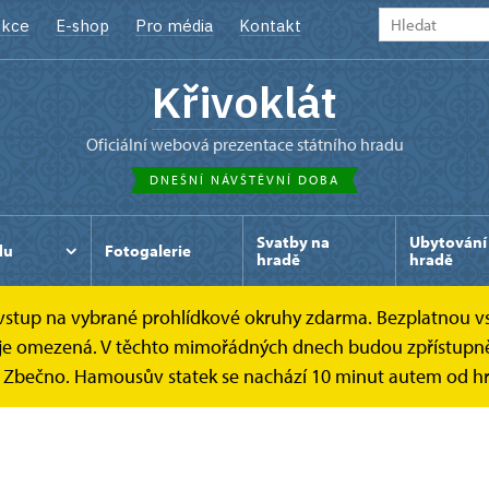
kce
E-shop
Pro média
Kontakt
Křivoklát
oficiální webová prezentace státního hradu
DNEŠNÍ NÁVŠTĚVNÍ DOBA
Svatby na
Ubytování
du
Fotogalerie
hradě
hradě
e vstup na vybrané prohlídkové okruhy zdarma. Bezplatnou v
ek je omezená. V těchto mimořádných dnech budou zpřístupně
k Zbečno. Hamousův statek se nachází 10 minut autem od hr