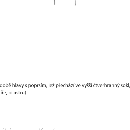
době hlavy s poprsím, jež přechází ve vyšší čtverhranný sokl,
ře, pilastru)