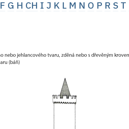
F
G
H
CH
I
J
K
L
M
N
O
P
R
S
T
ho nebo jehlancového tvaru, zděná nebo s dřevěným krovem 
varu (báň)