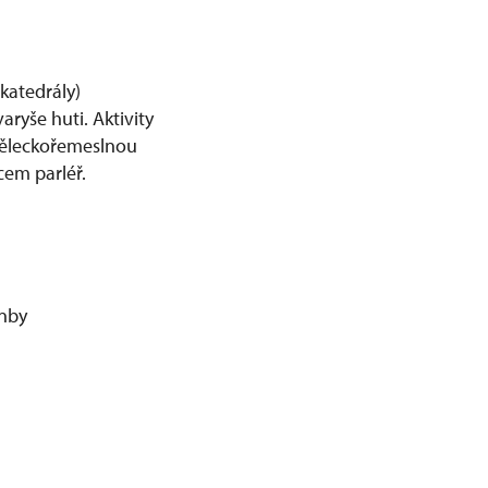
katedrály)
aryše huti. Aktivity
uměleckořemeslnou
cem parléř.
enby