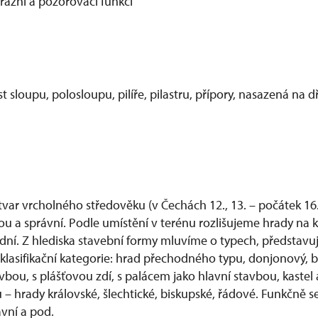
rážní a pozorovací funkcí
st sloupu, polosloupu, pilíře, pilastru, přípory, nasazená na d
var vrcholného středověku (v Čechách 12., 13. – počátek 16. s
ou a správní. Podle umístění v terénu rozlišujeme hrady na 
odní. Z hlediska stavební formy mluvíme o typech, představu
asifikační kategorie: hrad přechodného typu, donjonový, be
ou, s plášťovou zdí, s palácem jako hlavní stavbou, kastel 
 – hrady královské, šlechtické, biskupské, řádové. Funkčně s
rávní a pod.