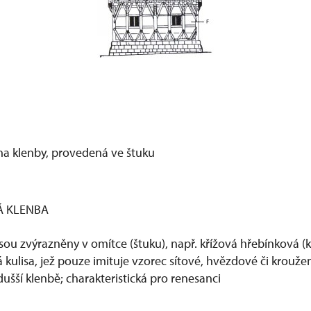
na klenby, provedená ve štuku
Á KLENBA
 jsou zvýrazněny v omítce (štuku), např. křížová hřebínková 
 kulisa, jež pouze imituje vzorec sítové, hvězdové či krouže
šší klenbě; charakteristická pro renesanci