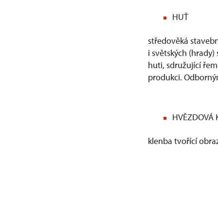
HUŤ
středověká stavebn
i světských (hrady)
huti, sdružující ř
produkci. Odborným
HVĚZDOVÁ 
klenba tvořící obra