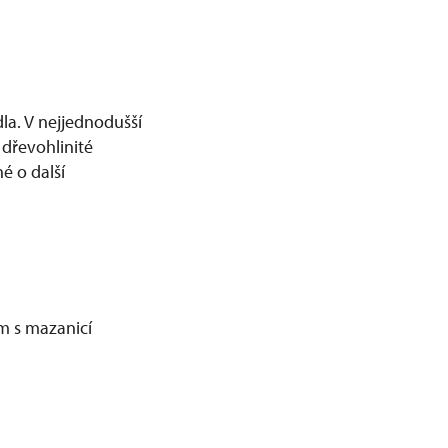
dla. V nejjednodušší
dřevohlinité
é o další
m s mazanicí