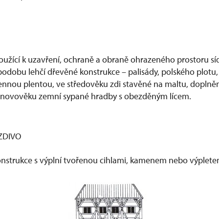
 sloužící k uzavření, ochraně a obraně ohrazeného prostoru sí
dobu lehčí dřevěné konstrukce – palisády, polského plotu, 
ennou plentou, ve středověku zdi stavěné na maltu, doplněn
, v novověku zemní sypané hradby s obezděným lícem.
ZDIVO
nstrukce s výplní tvořenou cihlami, kamenem nebo výplete