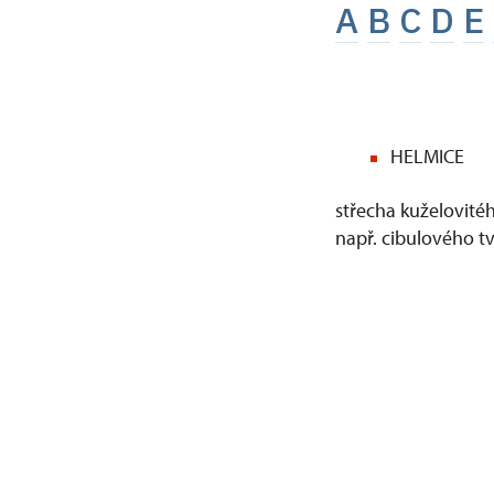
A
B
C
D
E
HELMICE
střecha kuželovité
např. cibulového t