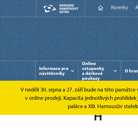
Novinky
A
Online
Informace pro
vstupenky
O hra
návštěvníky
a dárkové
poukazy
V neděli 30. srpna a 27. září bude na této památc
v online prodeji. Kapacita jednotlivých prohlíd
paláce a XIII. Hamousův state
H