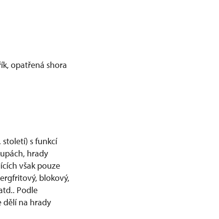
řík, opatřená shora
toletí) s funkcí
kupách, hrady
jících však pouze
rgfritový, blokový,
atd.. Podle
e dělí na hrady