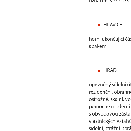
označení věže se st
HLAVICE
horní ukončující čá
abakem
HRAD
opevněný sídelní út
rezidenční, obrann
ostrožné, skalní, v
pomocné moderní kl
s obvodovou zástavb
vlastnických vztahů
sídelní, strážní, sp