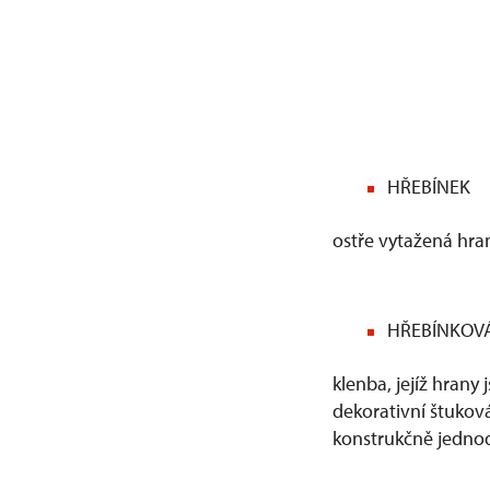
HŘEBÍNEK
ostře vytažená hra
HŘEBÍNKOV
klenba, jejíž hrany
dekorativní štuková
konstrukčně jednodu