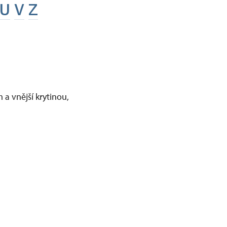
U
V
Z
a vnější krytinou,