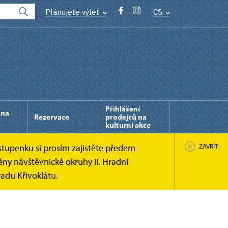
Plánujete výlet
CS
Přihlášení
 na
Rezervace
prodejců na
kulturní akce
stupenku si prosím zajistěte předem
ZAVŘÍT
ny návštěvnické okruhy II. Hradní
adu Křivoklátu.