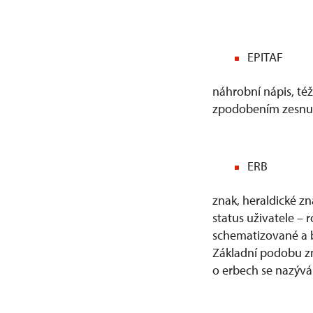
EPITAF
náhrobní nápis, té
zpodobením zesnul
ERB
znak, heraldické zn
status uživatele – r
schematizované a b
Základní podobu zna
o erbech se nazývá