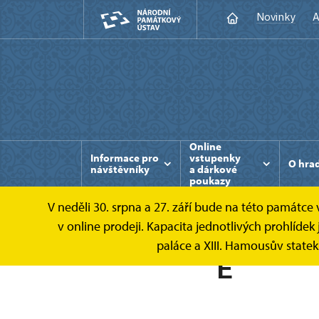
Novinky
A
Online
Informace pro
vstupenky
O hra
návštěvníky
a dárkové
poukazy
V neděli 30. srpna a 27. září bude na této památc
v online prodeji. Kapacita jednotlivých prohlíd
paláce a XIII. Hamousův state
E