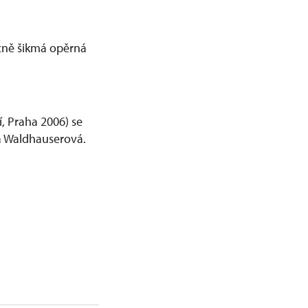
cně šikmá opěrná
í, Praha 2006) se
ea Waldhauserová.