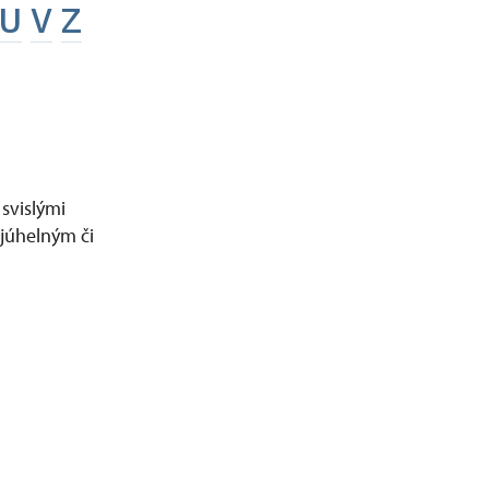
U
V
Z
 svislými
ojúhelným či