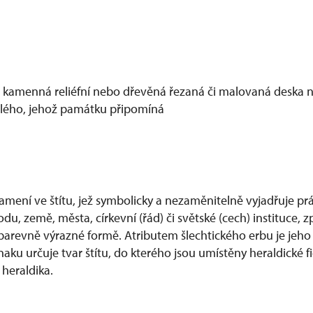
ž kamenná reliéfní nebo dřevěná řezaná či malovaná deska na
ého, jehož památku připomíná
amení ve štítu, jež symbolicky a nezaměnitelně vyjadřuje prá
odu, země, města, církevní (řád) či světské (cech) instituce, z
arevně výrazné formě. Atributem šlechtického erbu je jeho
ku určuje tvar štítu, do kterého jsou umístěny heraldické f
 heraldika.