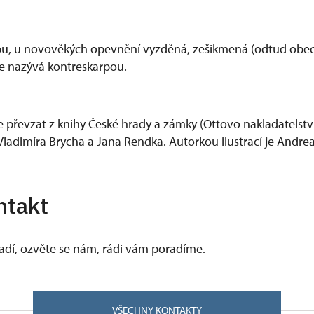
opu, u novověkých opevnění vyzděná, zešikmená (odtud obe
 se nazývá kontreskarpou.
e převzat z knihy České hrady a zámky (Ottovo nakladatelstv
ladimíra Brycha a Jana Rendka. Autorkou ilustrací je Andr
ntakt
vadí, ozvěte se nám, rádi vám poradíme.
VŠECHNY KONTAKTY