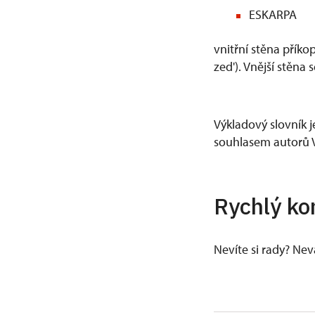
ESKARPA
vnitřní stěna přík
zed'). Vnější stěna
Výkladový slovník j
souhlasem autorů V
Rychlý ko
Nevíte si rady? Ne