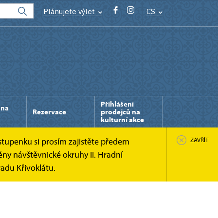
Plánujete výlet
CS
Přihlášení
 na
Rezervace
prodejců na
kulturní akce
stupenku si prosím zajistěte předem
ZAVŘÍT
ny návštěvnické okruhy II. Hradní
adu Křivoklátu.