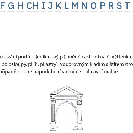
F
G
H
CH
I
J
K
L
M
N
O
P
R
S
T
mování portálu (edikulový p.), méně často okna či výklenku,
polosloupy, pilíři, pilastry), vodorovným kladím a štítem (tr
řípadě pouhé napodobení v omítce či iluzivní malbě