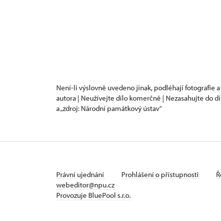
Není-li výslovně uvedeno jinak, podléhají fotografie a
autora | Neužívejte dílo komerčně | Nezasahujte do dí
a „zdroj: Národní památkový ústav“
Právní ujednání
Prohlášení o přístupnosti
Ř
webeditor@npu.cz
Provozuje BluePool s.r.o.