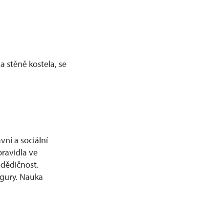
 stěně kostela, se
vní a sociální
pravidla ve
 dědičnost.
igury. Nauka