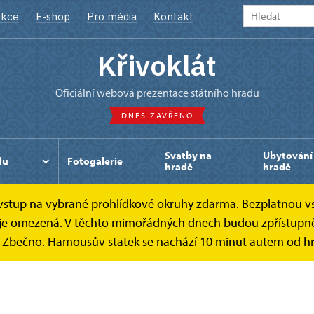
kce
E-shop
Pro média
Kontakt
Křivoklát
oficiální webová prezentace státního hradu
DNES ZAVŘENO
Svatby na
Ubytování
du
Fotogalerie
hradě
hradě
e vstup na vybrané prohlídkové okruhy zdarma. Bezplatnou v
ek je omezená. V těchto mimořádných dnech budou zpřístupně
k Zbečno. Hamousův statek se nachází 10 minut autem od hr