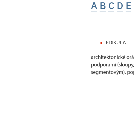
A
B
C
D
E
EDIKULA
architektonické orá
podporami (sloupy, 
segmentovým), pop