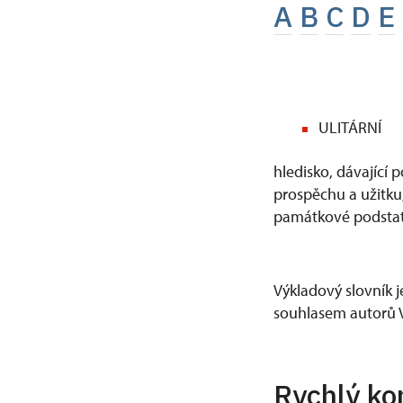
A
B
C
D
E
ULITÁRNÍ
hledisko, dávající
prospěchu a užitku
památkové podstat
Výkladový slovník j
souhlasem autorů V
Rychlý ko