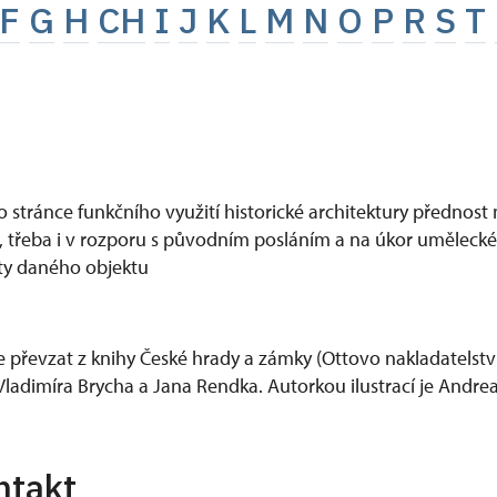
F
G
H
CH
I
J
K
L
M
N
O
P
R
S
T
 po stránce funkčního využití historické architektury předno
, třeba i v rozporu s původním posláním a na úkor umělecké k
y daného objektu
e převzat z knihy České hrady a zámky (Ottovo nakladatelstv
ladimíra Brycha a Jana Rendka. Autorkou ilustrací je Andr
ntakt