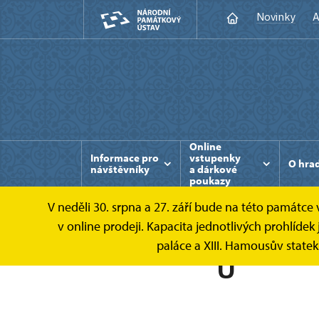
Novinky
A
Online
Informace pro
vstupenky
O hra
návštěvníky
a dárkové
poukazy
V neděli 30. srpna a 27. září bude na této památc
v online prodeji. Kapacita jednotlivých prohlíd
paláce a XIII. Hamousův state
U