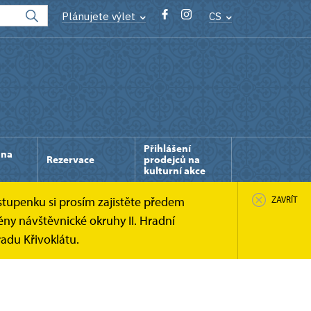
Plánujete výlet
CS
Přihlášení
 na
Rezervace
prodejců na
kulturní akce
stupenku si prosím zajistěte předem
ZAVŘÍT
ny návštěvnické okruhy II. Hradní
adu Křivoklátu.