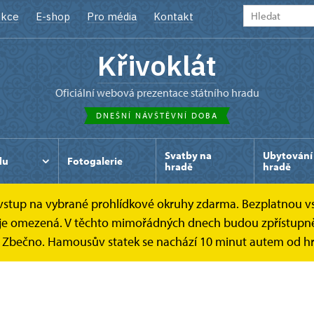
kce
E-shop
Pro média
Kontakt
Křivoklát
oficiální webová prezentace státního hradu
DNEŠNÍ NÁVŠTĚVNÍ DOBA
Svatby na
Ubytování
du
Fotogalerie
hradě
hradě
e vstup na vybrané prohlídkové okruhy zdarma. Bezplatnou v
ek je omezená. V těchto mimořádných dnech budou zpřístupně
k Zbečno. Hamousův statek se nachází 10 minut autem od hr