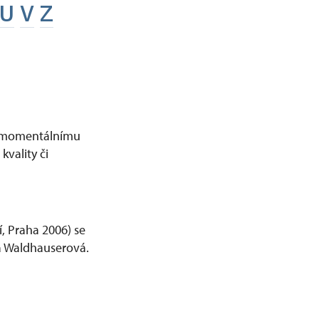
U
V
Z
st momentálnímu
vality či
í, Praha 2006) se
ea Waldhauserová.