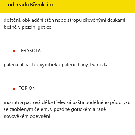
od hradu Křivoklátu.
TAFLOVÁNÍ
deštění, obkládání stěn nebo stropu dřevěnými deskami,
běžné v pozdní gotice
TERAKOTA
pálená hlína, též výrobek z pálené hlíny, tvarovka
TORION
mohutná patrová dělostřelecká bašta podélného půdorysu
se zaobleným čelem, v pozdně gotickém a raně
novověkém opevnění