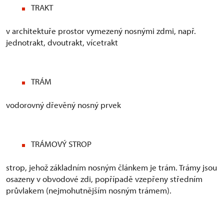
TRAKT
v architektuře prostor vymezený nosnými zdmi, např.
jednotrakt, dvoutrakt, vícetrakt
TRÁM
vodorovný dřevěný nosný prvek
TRÁMOVÝ STROP
strop, jehož základním nosným článkem je trám. Trámy jsou
osazeny v obvodové zdi, popřípadě vzepřeny středním
průvlakem (nejmohutnějším nosným trámem).