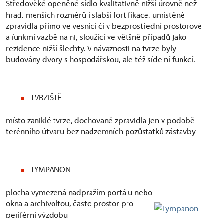
Středověké openěné sídlo kvalitativně nižší úrovně než
hrad, menších rozměrů i slabší fortifikace, umístěné
zpravidla přímo ve vesnici či v bezprostřední prostorové
a íunkmí vazbě na ni, sloužící ve většně případů jako
rezidence nižší šlechty. V návaznosti na tvrze byly
budovány dvory s hospodářskou, ale též sídelní funkcí.
TVRZIŠTĚ
místo zaniklé tvrze, dochované zpravidla jen v podobě
terénního útvaru bez nadzemních pozůstatků zástavby
TYMPANON
plocha vymezená nadpražím portálu nebo
okna a archivoltou, často prostor pro
periférní výzdobu