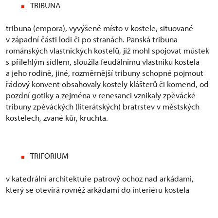
TRIBUNA
tribuna (empora), vyvýšené místo v kostele, situované
v západní části lodi či po stranách. Panská tribuna
románských vlastnických kostelů, jíž mohl spojovat můstek
s přilehlým sídlem, sloužila feudálnímu vlastníku kostela
a jeho rodině, jiné, rozměrnější tribuny schopné pojmout
řádový konvent obsahovaly kostely klášterů či komend, od
pozdní gotiky a zejména v renesanci vznikaly zpěvácké
tribuny zpěváckých (literátských) bratrstev v městských
kostelech, zvané kůr, kruchta.
TRIFORIUM
v katedrální architektuře patrový ochoz nad arkádami,
který se otevírá rovněž arkádami do interiéru kostela